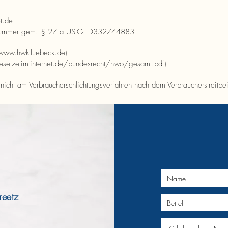
t.de
onsnummer gem. § 27 a UStG: D332744883
www.hwk-luebeck.de
)
setze-im-internet.de/bundesrecht/hwo/gesamt.pdf
)
icht am Verbraucherschlichtungsverfahren nach dem Verbraucherstreitbei
reetz