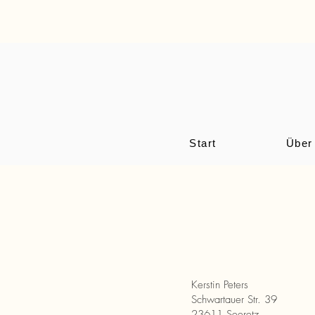
Start
Über
Kerstin Peters
​Schwartauer Str. 39
23611 Seeretz