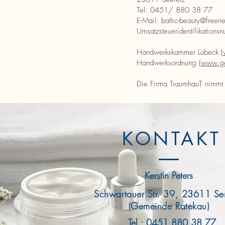
Tel: 0451/ 880 38 77
E-Mail:
baltic-beauty@freene
Umsatzsteueridentifikati
Handwerkskammer Lübeck (
Handwerksordnung (
www.ge
Die Firma TraumhauT nimmt n
KONTAKT
Kerstin Peters
Schwartauer Str. 39, 23611 Se
(Gemeinde Ratekau)
Tel.:
0451 880 38 77